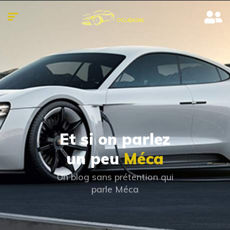
Et si on parlez
un peu
Méca
Un blog sans prétention qui
parle Méca