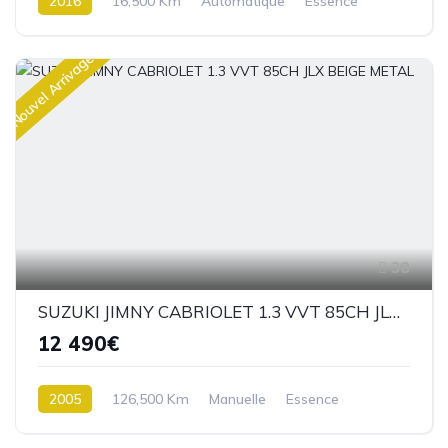
2016
16,500 Km
Automatique
Essence
4 roues Motrices / 4X4
Nouvel Arrivage
38
SUZUKI JIMNY CABRIOLET 1.3 VVT 85CH JLX BEIGE METAL
12 490€
2005
126,500 Km
Manuelle
Essence
4 roues Motrices / 4X4