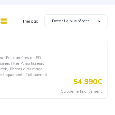
Date : Le plus récent
Trier par:
eu
,
Feux arrières à LED
,
binés filtés Amortisseurs
ltek
,
Phares à allumage
lectriquement
,
Toit ouvrant
54 990€
Calculer le financement