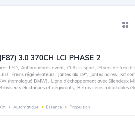
F87) 3.0 370CH LCI PHASE 2
ares LED
,
Antibrouillards avant
,
Châssis sport
,
Étriers de frein bl
 LED
,
Freins régénérateurs
,
Jantes alu 19"
,
Jantes noires
,
Kit com
re KW (homologué BMW)
,
Ligne d'échappement avec Silencieux Mil
troviseurs électriques et dégivrants
,
Rétroviseurs rabattables é
 Km
Automatique
Essence
Propulsion