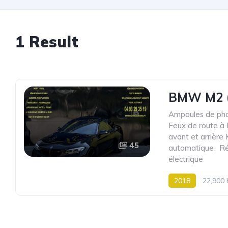
1 Result
BMW M2 (
Ampoules de ph
Feux de route à
avant et arriè
45
automatique
,
Ré
électrique
2018
22,900