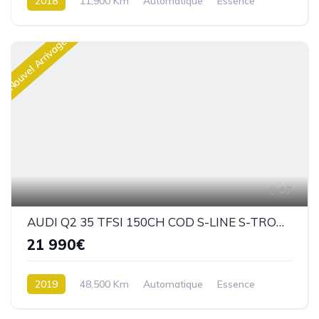
2018
11,900 Km
Automatique
Essence
Traction
Nouvel Arrivage
47
AUDI Q2 35 TFSI 150CH COD S-LINE S-TRONIC 7
21 990€
2019
48,500 Km
Automatique
Essence
Traction