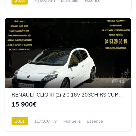
2008
70,900 Km
Manuelle
Essence
4 roues Motrices / 4X4
41
RENAULT CLIO III (2) 2.0 16V 203CH RS CUP 2010 EURO5
15 900€
2011
117,900 Km
Manuelle
Essence
Traction