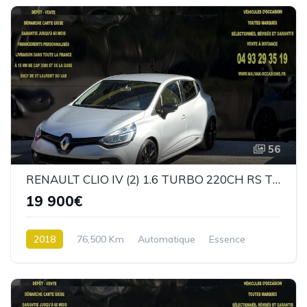
56
RENAULT CLIO IV (2) 1.6 TURBO 220CH RS TROPHY EDC
19 900€
2018
76,500 Km
Automatique
Essence
Traction