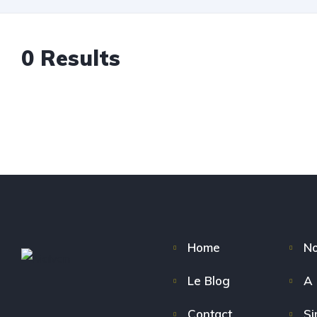
0 Results
Home
No
Le Blog
A 
Contact
Si