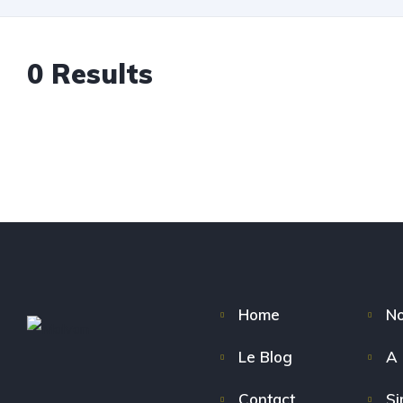
0 Results
Home
No
Le Blog
A 
Contact
Si