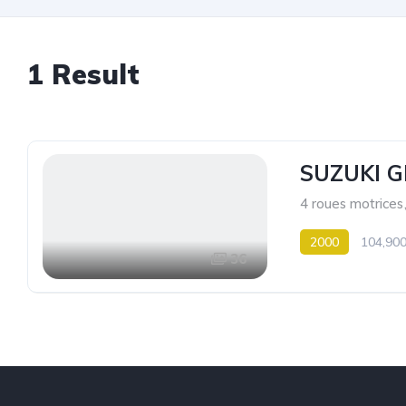
1
Result
SUZUKI G
4 roues motrices
2000
104,90
36