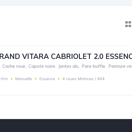
RAND VITARA CABRIOLET 2.0 ESSENC
,
Cache roue
,
Capote noire
,
Jantes alu
,
Pare-buffle
,
Peinture ve
0 Km
Manuelle
Essence
4 roues Motrices / 4X4