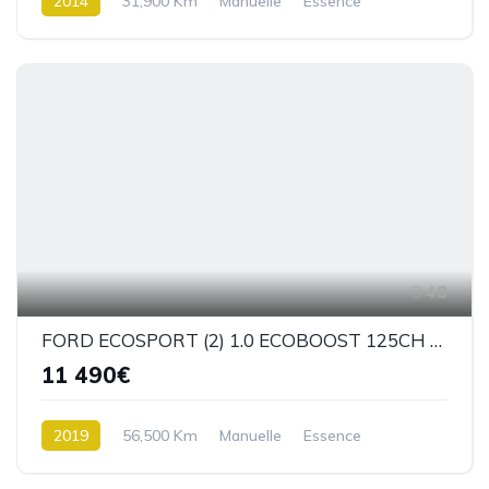
2014
31,900 Km
Manuelle
Essence
4 roues Motrices / 4X4
48
FORD ECOSPORT (2) 1.0 ECOBOOST 125CH ST-LINE BM6
11 490€
2019
56,500 Km
Manuelle
Essence
Traction