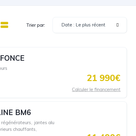
Date : Le plus récent
Trier par:
 FONCE
ours
21 990€
Calculer le financement
LINE BM6
s régénérateurs
,
jantes alu
rieurs chauffants
,