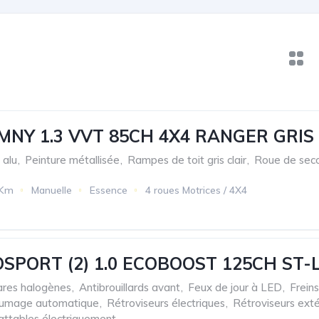
IMNY 1.3 VVT 85CH 4X4 RANGER GRIS
 alu
,
Peinture métallisée
,
Rampes de toit gris clair
,
Roue de sec
 Km
Manuelle
Essence
4 roues Motrices / 4X4
SPORT (2) 1.0 ECOBOOST 125CH ST-
res halogènes
,
Antibrouillards avant
,
Feux de jour à LED
,
Frein
llumage automatique
,
Rétroviseurs électriques
,
Rétroviseurs exté
attables électriquement