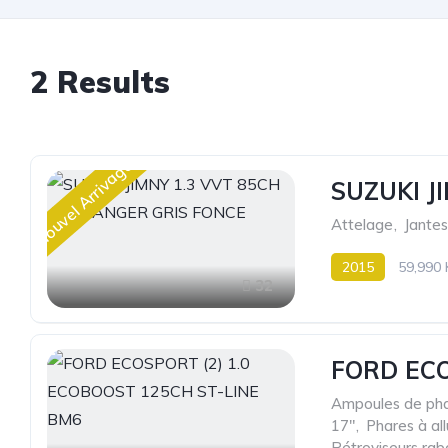
2 Results
Nouvel Arrivage
SUZUKI J
Attelage
,
Jantes
2015
59,990
32
FORD ECO
Ampoules de pha
17"
,
Phares à a
Rétroviseurs rab