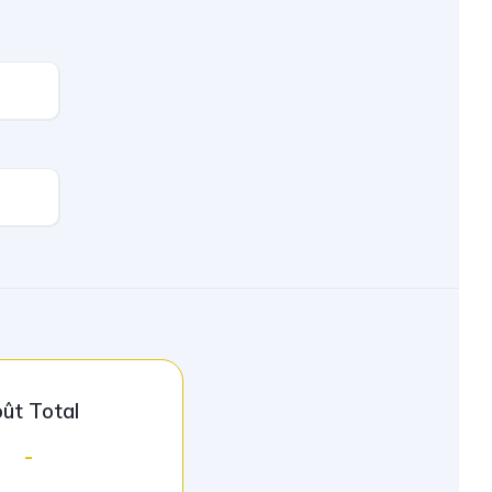
ût Total
-