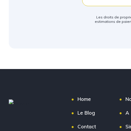
Les droits de proprié
estimations de paiem
Home
No
Le Blog
A 
Contact
Si