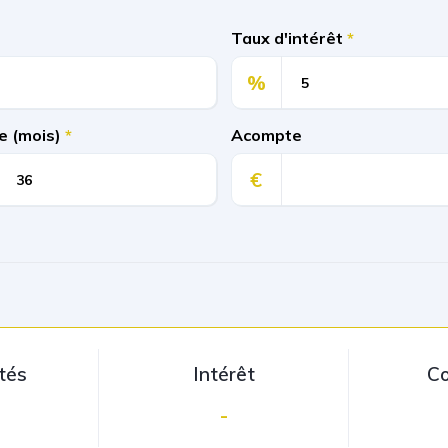
Taux d'intérêt
*
%
e (mois)
*
Acompte
€
tés
Intérêt
Co
-